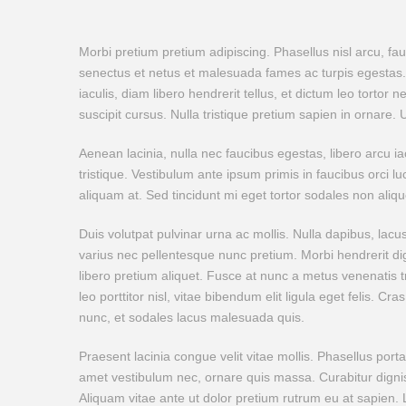
Morbi pretium pretium adipiscing. Phasellus nisl arcu, f
senectus et netus et malesuada fames ac turpis egestas. L
iaculis, diam libero hendrerit tellus, et dictum leo tortor 
suscipit cursus. Nulla tristique pretium sapien in ornare.
Aenean lacinia, nulla nec faucibus egestas, libero arcu 
tristique. Vestibulum ante ipsum primis in faucibus orci luc
aliquam at. Sed tincidunt mi eget tortor sodales non aliq
Duis volutpat pulvinar urna ac mollis. Nulla dapibus, lacu
varius nec pellentesque nunc pretium. Morbi hendrerit dign
libero pretium aliquet. Fusce at nunc a metus venenatis 
leo porttitor nisl, vitae bibendum elit ligula eget felis. C
nunc, et sodales lacus malesuada quis.
Praesent lacinia congue velit vitae mollis. Phasellus port
amet vestibulum nec, ornare quis massa. Curabitur digniss
Aliquam vitae ante ut dolor pretium rutrum eu at sapien.