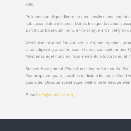
odio.
Pellentesque aliquet libero eu arcu iaculis ut consequat s
habitasse platea dictumst. Donec tristique faucibus sus
a rhoncus bibendum, nunc enim congue eros, vel gravida
Vestibulum sit amet feugiat metus. Aliquam egestas, urna 
vitae adipiscing arcu rhoncus. Etiam a consectetur nisi. 
Maecenas eget nunc eu risus elementum lobortis eu at me
Suspendisse potenti. Phasellus et imperdiet mauris. Sed i
Mauris ipsum quam, faucibus ut dictum luctus, eleifend v
quis ante. Quisque scelerisque, velit id pellentesque eleme
E-mail:
info@demolink.org